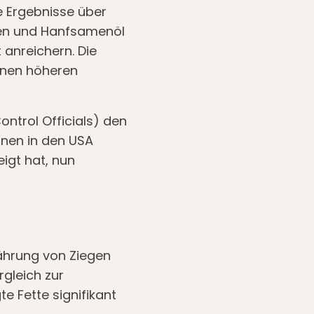
e Ergebnisse über
en und Hanfsamenöl
 anreichern. Die
einen höheren
ntrol Officials) den
nnen in den USA
igt hat, nun
nährung von Ziegen
rgleich zur
e Fette signifikant