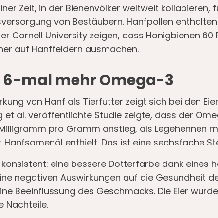
iner Zeit, in der Bienenvölker weltweit kollabieren, f
sversorgung von Bestäubern. Hanfpollen enthalten
der Cornell University zeigen, dass Honigbienen 6
her auf Hanffeldern ausmachen.
i: 6-mal mehr Omega-3
ung von Hanf als Tierfutter zeigt sich bei den Eiern
et al. veröffentlichte Studie zeigte, dass der Om
3 Milligramm pro Gramm anstieg, als Legehennen mit
t Hanfsamenöl enthielt. Das ist eine sechsfache St
 konsistent: eine bessere Dotterfarbe dank eines 
eine negativen Auswirkungen auf die Gesundheit d
eine Beeinflussung des Geschmacks. Die Eier wurde
e Nachteile.