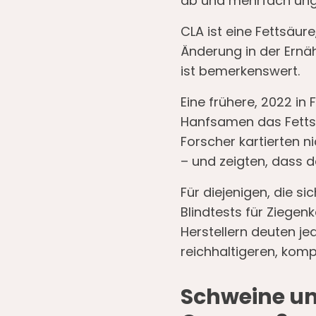
ab und mehrfach ung
CLA ist eine Fettsäur
Änderung in der Ernä
ist bemerkenswert.
Eine frühere, 2022 in 
Hanfsamen das Fettsä
Forscher kartierten 
– und zeigten, dass d
Für diejenigen, die s
Blindtests für Ziegen
Herstellern deuten je
reichhaltigeren, kom
Schweine un