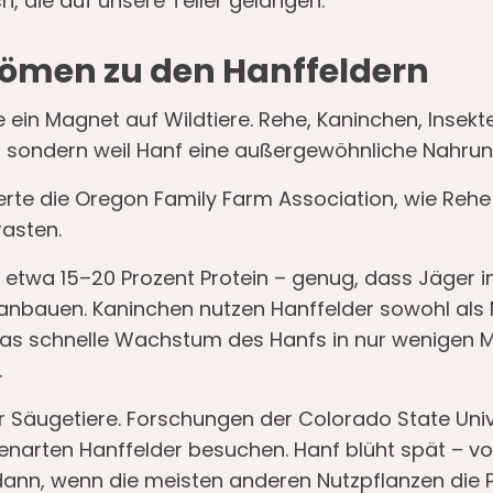
h, die auf unsere Teller gelangen.
trömen zu den Hanffeldern
e ein Magnet auf Wildtiere. Rehe, Kaninchen, Insek
ig, sondern weil Hanf eine außergewöhnliche Nahrun
rte die Oregon Family Farm Association, wie Rehe
asten.
n etwa 15–20 Prozent Protein – genug, dass Jäger 
 anbauen. Kaninchen nutzen Hanffelder sowohl als
das schnelle Wachstum des Hanfs in nur wenigen 
.
r Säugetiere. Forschungen der Colorado State Univ
enarten Hanffelder besuchen. Hanf blüht spät – vo
nn, wenn die meisten anderen Nutzpflanzen die P