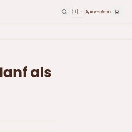
🇩🇪
Anmelden
Hanf als