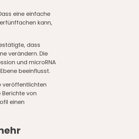
 Dass eine einfache
verfünffachen kann,
bestätigte, dass
ne verändern. Die
ression und microRNA
 Ebene beeinflusst.
 veröffentlichten
e Berichte von
fil einen
mehr