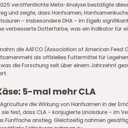
2025 veröffentlichte Meta-Analyse bestätigte dies
weg und zeigte, dass Hanfsamen, Hanfsamenkuch
säuren – insbesondere DHA – im Eigelb signifikant
ne verbesserte Dotterfarbe, was ein Indikator für 
nahm die AAFCO (Association of American Feed Co
nfsamenmehl als offizielles Futtermittel für Legehe
, was die Forschung seit über einem Jahrzehnt geze
rt.
Käse: 5-mal mehr CLA
I Agriculture die Wirkung von Hanfsamen in der Er
 sie fest, dass CLA – konjugierte Linolsäure – im Ve
 Fünffache anstieg. Gleichzeitig nahmen gesättigt