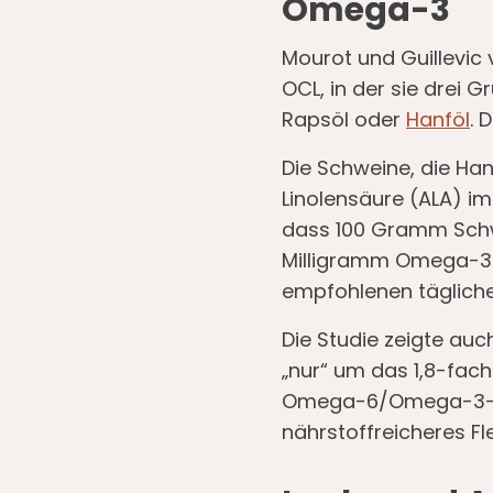
Omega-3
Mourot und Guillevic v
OCL, in der sie drei 
Rapsöl oder
Hanföl
. 
Die Schweine, die Han
Linolensäure (ALA) im
dass 100 Gramm Schwe
Milligramm Omega-3-F
empfohlenen täglich
Die Studie zeigte au
„nur“ um das 1,8-fach
Omega-6/Omega-3-Ver
nährstoffreicheres Fl