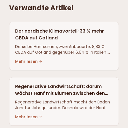
Verwandte Artikel
Der nordische Klimavorteil: 33 % mehr
CBDA auf Gotland
Derselbe Hanfsamen, zwei Anbauorte: 8,83 %
CBDA auf Gotland gegenüber 6,64 % in Italien —
rund 33 % mehr. Von Drittlaboren getesteter
Mehr lesen
Vergleich.
Regenerative Landwirtschaft: darum
wächst Hanf mit Blumen zwischen den
Reihen
Regenerative Landwirtschaft macht den Boden
Jahr für Jahr gesünder. Deshalb wird der Hanf
aus Gotland mit Blumenreihen zwischen den
Mehr lesen
Reihen angebaut: altes Bauernwissen, Nützlinge
statt Pestizide.