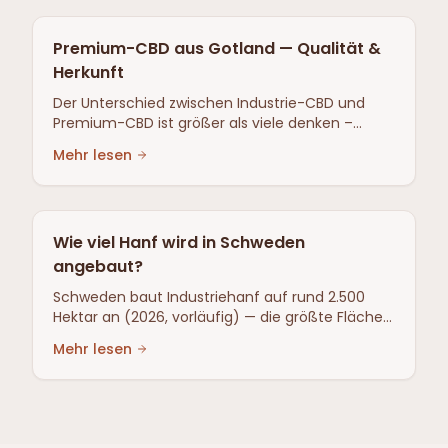
Premium-CBD aus Gotland — Qualität &
Herkunft
Der Unterschied zwischen Industrie-CBD und
Premium-CBD ist größer als viele denken –
Rohstoff, Boden, Pflanzenprofil und
Mehr lesen
Rückverfolgbarkeit. Warum Helsama einen
anderen Weg gewählt hat.
Wie viel Hanf wird in Schweden
angebaut?
Schweden baut Industriehanf auf rund 2.500
Hektar an (2026, vorläufig) — die größte Fläche
seit der Wiederzulassung 2003. Hier sind die
Mehr lesen
Zahlen und wo er angebaut wird.