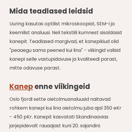
Mida teadlased leidsid
Uuring kasutas optilist mikroskoopiat, SEM-i ja
keemilist analuusi. Neli tekstiili kumnest sisaldasid
kanepit. Teadlased margivad, et kanepikiud olid
"peaaegu sama peened kui lina" - viikingid valisid
kanepi selle vastupidavuse ja kvaliteedi parast,
mitte odavuse parast.
Kanep
enne viikingeid
Oslo fjordi sette oietolmuanaluusid naitavad
rohkem kanepi kui lina oietolmu juba ajal 350 eKr
- 450 pKr. Kanepit kasvatati Skandinaavias
jarjepidevalt rauaajast kuni 20. sajandini.