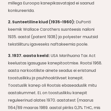
millega Euroopa kanepikasvatajad ei saanud
konkureerida.
2. Sunteetiline kiud (1935-1960):
DuPonti
keemik Wallace Carothers susnteesis nailoni
1935. aastal (patent 1938) ja polyester muutsid
tekstiilituru igaveseks naftakeemia poole.
3. 1937. aasta keeld:
USA Marihuana Tax Act
keelustas igasuguse kanepitootmise. Rootsi 1968.
aasta narkootiliste ainete seadus ei eristanud
toostuslikku ja psuhhoaktiivset kanepit.
Toostuslik kanep oli Rootsis ebaseaduslik mitu
aastakummet. EL on toostuslikku kanepit
reguleerinud alates 1970. aastatest (maarus
1164/89 maaras 1989. aastal piiriks 0,3% THC, mis