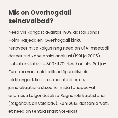
Mis on Overhogdali
seinavaibad?
Need viis kangast avastas 1909. aastal Jonas
Holm Harjedaleni Overhogdali kiriku
renoveerimise kaigus ning need on C14-meetodil
dateeritud kahe eraldi analuusi (1991 ja 2005)
pohjal aastatesse 800-1170. Need on uks Pohja-
Euroopa vanimaid sailinud figuratiivseid
pildikangaid, kus on naha jahistseene,
jumalakujutisi ja stseene, mida tanapaeval
enamasti tolgendatakse Ragnaroki kujutistena
(tolgendus on vaieldav). Kuni 2013. aastani arvati,
et need on tehtud linast voi villast.