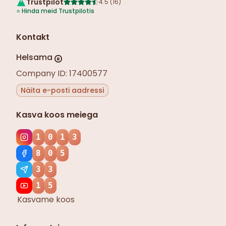
Trustpilot
4.5
(
16
)
⭐
Hinda meid Trustpilotis
Kontakt
Helsama
R
Company ID: 17400577
Näita e-posti aadressi
Kasva koos meiega
1
0
1
3
8
0
5
3
3
1
5
Kasvame koos