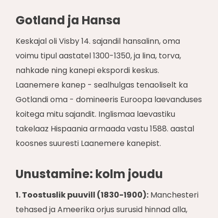
Gotland ja Hansa
Keskajal oli Visby 14. sajandil hansalinn, oma
voimu tipul aastatel 1300-1350, ja lina, torva,
nahkade ning kanepi ekspordi keskus.
Laanemere kanep - sealhulgas tenaoliselt ka
Gotlandi oma - domineeris Euroopa laevanduses
koitega mitu sajandit. Inglismaa laevastiku
takelaaz Hispaania armaada vastu 1588. aastal
koosnes suuresti Laanemere kanepist.
Unustamine: kolm joudu
1. Toostuslik puuvill (1830-1900):
Manchesteri
tehased ja Ameerika orjus surusid hinnad alla,