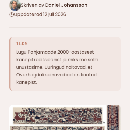
Skriven av
Daniel Johansson
Uppdaterad
12 juli 2026
TL;DR
Lugu Pohjamaade 2000-aastasest
kanepitraditsioonist ja miks me selle
unustasime. Uuringud naitavad, et
Overhogdali seinavaibad on kootud
kanepist.