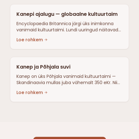
Kanepi ajalugu — globaalne kultuurtaim
Encyclopaedia Britannica järgi üks inimkonna
vanimaid kultuurtaimi. Lundi uuringud näitavad
pikka rolli Euroopa põllumajanduses. Osebergi
Loe rohkem
laev tõestab põhjamaist kohalolu.
Kanep ja Põhjala suvi
Kanep on üks Põhjala vanimaid kultuurtaimi —
Skandinaavia mullas juba vähemalt 350 eKr. Nii
on see taim seotud jaanipäeva ja Põhjala
Loe rohkem
suvega.