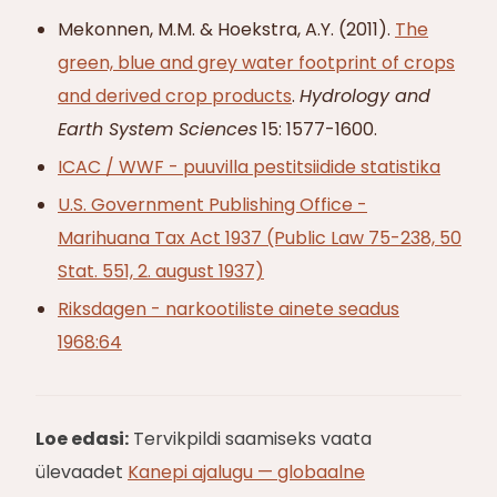
Mekonnen, M.M. & Hoekstra, A.Y. (2011).
The
green, blue and grey water footprint of crops
and derived crop products
.
Hydrology and
Earth System Sciences
15: 1577-1600.
ICAC / WWF - puuvilla pestitsiidide statistika
U.S. Government Publishing Office -
Marihuana Tax Act 1937 (Public Law 75-238, 50
Stat. 551, 2. august 1937)
Riksdagen - narkootiliste ainete seadus
1968:64
Loe edasi:
Tervikpildi saamiseks vaata
ülevaadet
Kanepi ajalugu — globaalne