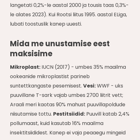
langetati 0,2%-le aastal 2000 ja tousis taas 0,3%-
le alates 2023). Kui Rootsi liitus 1995. aastal ELiga,
lubati toostuslik kanep uuesti.
Mida me unustamise eest
maksisime
Mikroplast:
IUCN (2017) - umbes 35% maailma
ookeanide mikroplastist parineb
suntettkangaste pesemisest.
Vesi:
WWF - uks
puuvillane T-sark vajab umbes 2700 liitrit vett;
Araali meri kaotas 90% mahust puuvillapoldude
niisutamise tottu.
Pestitsiidid:
Puuvill katab 2,4%
pollumaast, kuid kasutab 16% maailma
insektitsiididest. Kanep ei vaja peaaegu mingeid