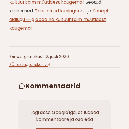
kultuuritaim müütidest kaugemal
. Seotud
küsimused:
Ta ei olnud kuninganna
ja
Kanepi
ajalugu — globaalne kultuuritaim müütidest
kaugemal
.
Senast granskad
:
12. juuli 2026
Så faktagranskar vi
Kommentaarid
Logi sisse Google'iga, et lugeda
kommentaare ja osaleda