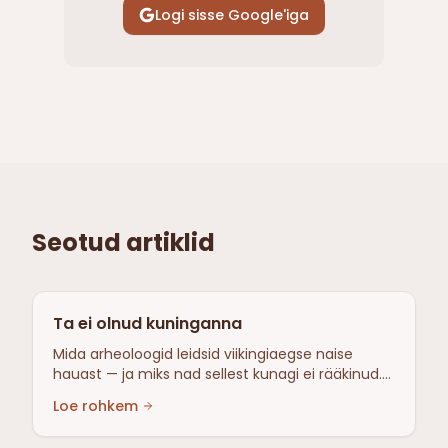
Logi sisse Google'iga
Seotud artiklid
Ta ei olnud kuninganna
Mida arheoloogid leidsid viikingiaegse naise
hauast — ja miks nad sellest kunagi ei rääkinud.
Kanepi jäljed, völvad ja ühine pärand, mis ulatub
Loe rohkem
kaheteistkümne tuhande aasta taha.