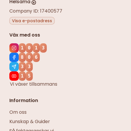
Helsama
R
Company ID: 17400577
Visa e-postadress
Väx med oss
1
0
1
3
8
0
6
3
3
1
5
Vi växer tillsammans
Information
Om oss
Kunskap & Guider
Så faktagranskar vi