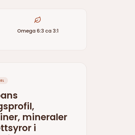
Omega 6:3 ca 3:1
EL
ans
sprofil,
iner, mineraler
ttsyror i