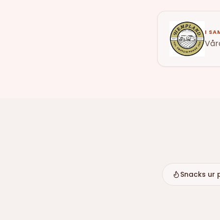
I S
Vår
Snacks ur 