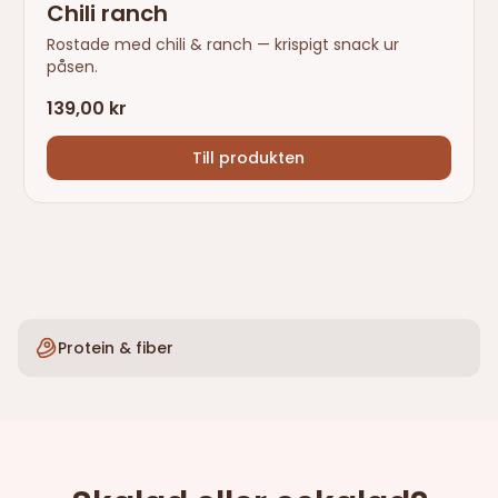
Chili ranch
Rostade med chili & ranch — krispigt snack ur
påsen.
139,00 kr
Till produkten
Protein & fiber