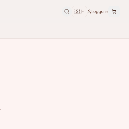
🇸🇪
Logga in
.