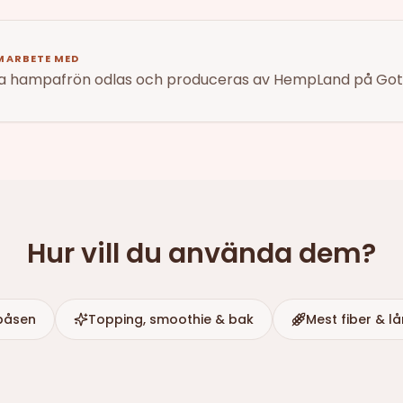
AMARBETE MED
a hampafrön odlas och produceras av HempLand på Got
Hur vill du använda dem?
påsen
Topping, smoothie & bak
Mest fiber & l