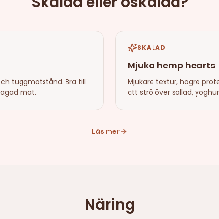
Skalad eller oskalad?
SKALAD
Mjuka hemp hearts
och tuggmotstånd. Bra till
Mjukare textur, högre prote
llagad mat.
att strö över sallad, yoghu
Läs mer
Näring