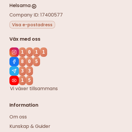
Helsama
R
Company ID: 17400577
Visa e-postadress
Väx med oss
1
0
1
1
8
0
5
3
3
1
5
Vi växer tillsammans
Information
Om oss
Kunskap & Guider