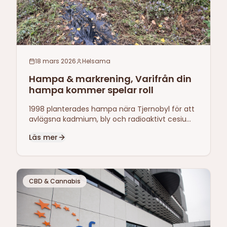
18 mars 2026
Helsama
Hampa & markrening, Varifrån din
hampa kommer spelar roll
1998 planterades hampa nära Tjernobyl för att
avlägsna kadmium, bly och radioaktivt cesium.
Samma egenskap som gör hampan till
Läs mer
markreningsverktyg gör odlingsplatsen
avgörande.
CBD & Cannabis