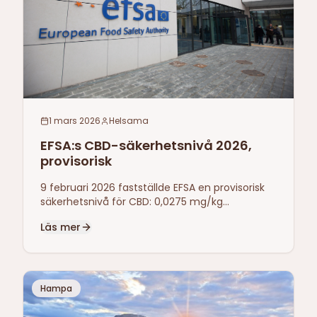
1 mars 2026
Helsama
EFSA:s CBD-säkerhetsnivå 2026,
provisorisk
9 februari 2026 fastställde EFSA en provisorisk
säkerhetsnivå för CBD: 0,0275 mg/kg
kroppsvikt/dag (~2 mg för 70 kg). Gäller
Läs mer
kosttillskott i Novel Food-bedömningar.
Hampa