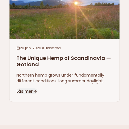
20 jan. 2026
Helsama
The Unique Hemp of Scandinavia —
Gotland
Northern hemp grows under fundamentally
different conditions: long summer daylight,
clean air, mineral-rich Gotland soil. One annual
Läs mer
harvest, defined by climate.