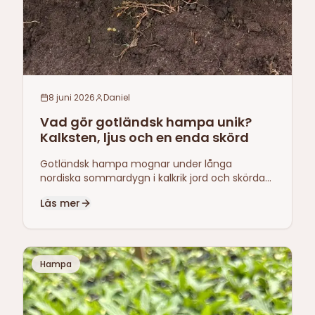
8 juni 2026
Daniel
Vad gör gotländsk hampa unik?
Kalksten, ljus och en enda skörd
Gotländsk hampa mognar under långa
nordiska sommardygn i kalkrik jord och skördas
bara en gång om året — till skillnad från
Läs mer
sydeuropeisk hampa med flera skördecykler.
Det är den råvaran Helsama förädlar.
Hampa