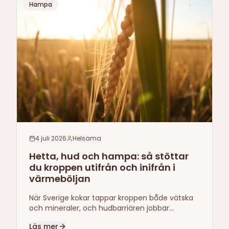
Hampa
4 juli 2026
Helsama
Hetta, hud och hampa: så stöttar
du kroppen utifrån och inifrån i
värmeböljan
När Sverige kokar tappar kroppen både vätska
och mineraler, och hudbarriären jobbar
hårdare. Här är näringen som stöttar inifrån —
Läs mer
och oljan som stöttar utifrån.