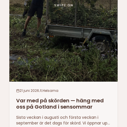
21 juni 2026
Helsama
Var med på skörden — häng med
oss på Gotland i sensommar
Sista veckan i augusti och första veckan i
september är det dags för skörd. Vi öppnar upp