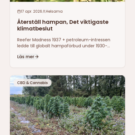
17 apr. 2026
Helsama
Återställ hampan, Det viktigaste
klimatbeslut
Reefer Madness 1937 + petroleum-intressen
ledde till globalt hampaförbud under 1930-
talet. USDA Bulletin 404 (1916): 1 ha hampa = 4
Läs mer
ha skog i pappersproduktion.
CBD & Cannabis