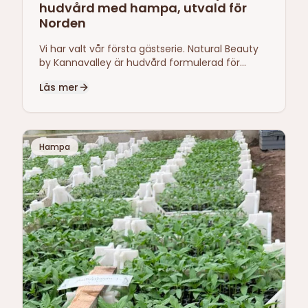
hudvård med hampa, utvald för
Norden
Vi har valt vår första gästserie. Natural Beauty
by Kannavalley är hudvård formulerad för
mogen hud — med hampafröolja, botaniska
Läs mer
extrakt och biomimetiska peptider. Nu
introducerar vi den i Skandinavien, exklusivt hos
Helsama.
Hampa