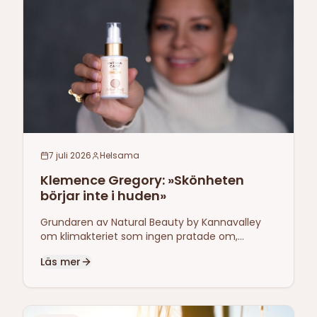
7 juli 2026
Helsama
Klemence Gregory: »Skönheten
börjar inte i huden»
Grundaren av Natural Beauty by Kannavalley
om klimakteriet som ingen pratade om,
ritualen i en verklig kvinnas vecka och varför
Läs mer
skönhet börjar i kroppens struktur.