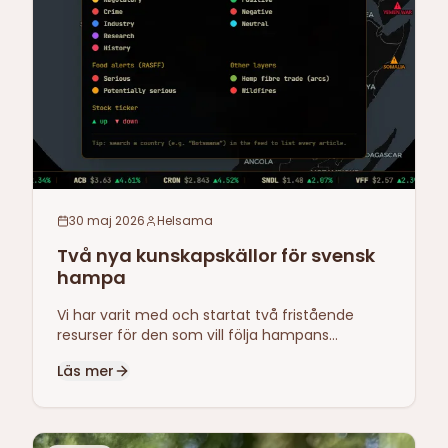
30 maj 2026
Helsama
Två nya kunskapskällor för svensk
hampa
Vi har varit med och startat två fristående
resurser för den som vill följa hampans
utveckling i Norden och världen — en
Läs mer
branschtidning och en global nyhetskarta.