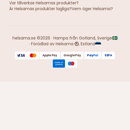
Var tillverkas Helsamas produkter?
Är Helsamas produkter lagliga?
Vem äger Helsama?
helsama.se ©2026 · Hampa från Gotland, Sverige
· Förädlad av Helsama
, Estland
R
Apple Pay
Google Pay
Pay
Pal
SEPA
AMERICAN
EXPRESS