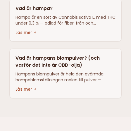
Vad är hampa?
Hampa är en sort av Cannabis sativa L. med THC
under 0,3 % — odlad för fiber, frön och
cannabinoider. Den låga THC-halten skiljer
Läs mer
industrihampa från narkotikaklassad cannabis.
Vad är hampans blompulver? (och
varför det inte är CBD-olja)
Hampans blompulver är hela den ovärmda
hampablomställningen malen till pulver —
råhampa, inte ett extrakt och inte CBD-olja.
Läs mer
Naturligt CBDA-rikt, ungefär hälften frö och
hälften blomma, total THC under 0,3 %.