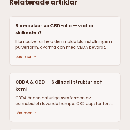
Relaterade artiklar
Blompulver vs CBD-olja — vad är
skillnaden?
Blompulver är hela den malda blomställningen i
pulverform, ovärmd och med CBDA bevarat.
CBD-olja är ett koncentrerat extrakt. Helsama
Läs mer
säljer blompulver, inte CBD-olja.
CBDA & CBD — Skillnad i struktur och
kemi
CBDA är den naturliga syraformen av
cannabidiol i levande hampa. CBD uppstår först
genom värme via dekarboxylering. Skillnad i
Läs mer
COOH-grupp, polaritet, kemi.