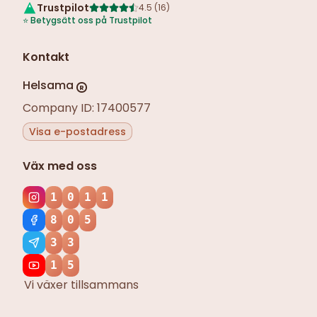
Trustpilot
4.5
(
16
)
⭐
Betygsätt oss på Trustpilot
Kontakt
Helsama
R
Company ID: 17400577
Visa e-postadress
Väx med oss
1
0
1
1
8
0
5
3
3
1
5
Vi växer tillsammans