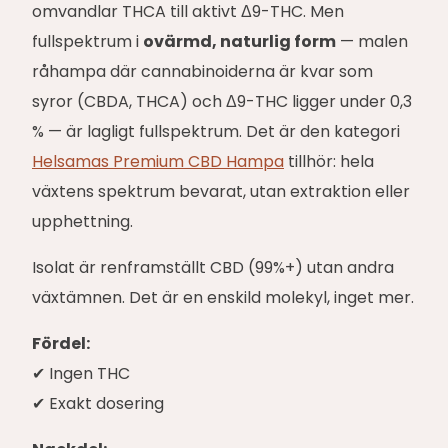
omvandlar THCA till aktivt Δ9-THC. Men
fullspektrum i
ovärmd, naturlig form
— malen
råhampa där cannabinoiderna är kvar som
syror (CBDA, THCA) och Δ9-THC ligger under 0,3
% — är lagligt fullspektrum. Det är den kategori
Helsamas Premium CBD Hampa
tillhör: hela
växtens spektrum bevarat, utan extraktion eller
upphettning.
Isolat är renframställt CBD (99%+) utan andra
växtämnen. Det är en enskild molekyl, inget mer.
Fördel:
✔ Ingen THC
✔ Exakt dosering