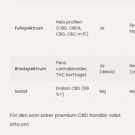
Hela profilen
Sp
Fullspektrum
(CBD, CBDA,
Ja
la
CBG, CBC m.fl.)
Flera
Ja
Ne
Bredspektrum
cannabinoider,
(delvis)
(a
THC borttaget
Endast CBD (99
Isolat
Nej
Ne
%+)
För den som söker premium CBD handlar valet
ofta om: