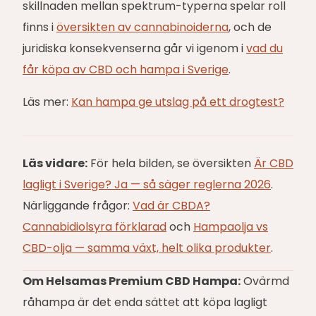
skillnaden mellan spektrum-typerna spelar roll
finns i
översikten av cannabinoiderna
, och de
juridiska konsekvenserna går vi igenom i
vad du
får köpa av CBD och hampa i Sverige
.
Läs mer:
Kan hampa ge utslag på ett drogtest?
Läs vidare:
För hela bilden, se översikten
Är CBD
lagligt i Sverige? Ja — så säger reglerna 2026
.
Närliggande frågor:
Vad är CBDA?
Cannabidiolsyra förklarad
och
Hampaolja vs
CBD-olja — samma växt, helt olika produkter
.
Om Helsamas Premium CBD Hampa:
Ovärmd
råhampa är det enda sättet att köpa lagligt