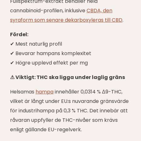
Fullspektrum-extrakt behåller hela
cannabinoid-profilen, inklusive
CBDA, den
syraform som senare dekarboxyleras till CBD
.
Fördel:
✔ Mest naturlig profil
✔ Bevarar hampans komplexitet
✔ Högre upplevd effekt per mg
⚠ Viktigt: THC ska ligga under laglig gräns
Helsamas
hampa
innehåller 0,0314 % Δ9-THC,
vilket är långt under EU:s nuvarande gränsvärde
för industrihampa på 0,3 % THC. Det innebär att
råvaran uppfyller de THC-nivåer som krävs
enligt gällande EU-regelverk.