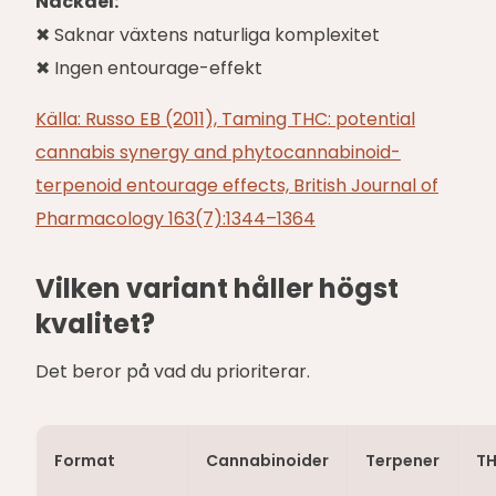
Nackdel:
✖ Saknar växtens naturliga komplexitet
✖ Ingen entourage-effekt
Källa: Russo EB (2011), Taming THC: potential
cannabis synergy and phytocannabinoid-
terpenoid entourage effects, British Journal of
Pharmacology 163(7):1344–1364
Vilken variant håller högst
kvalitet?
Det beror på vad du prioriterar.
Format
Cannabinoider
Terpener
T