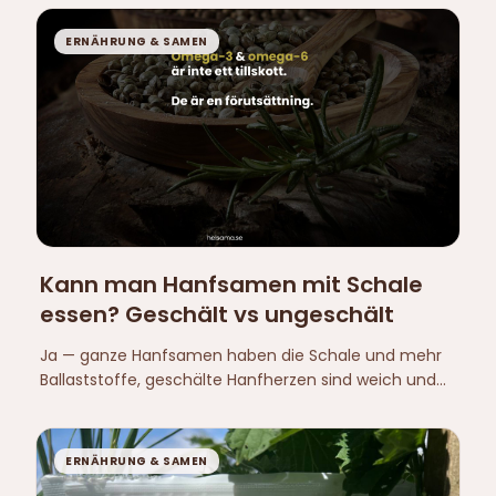
weichere Textur und höhere Protein- und
Fettkonzentration pro Gramm. Derselbe Samen, zwei
ERNÄHRUNG & SAMEN
Formen.
Kann man Hanfsamen mit Schale
essen? Geschält vs ungeschält
Ja — ganze Hanfsamen haben die Schale und mehr
Ballaststoffe, geschälte Hanfherzen sind weich und
konzentrieren Protein und Omega-3. Hier der
Unterschied.
ERNÄHRUNG & SAMEN