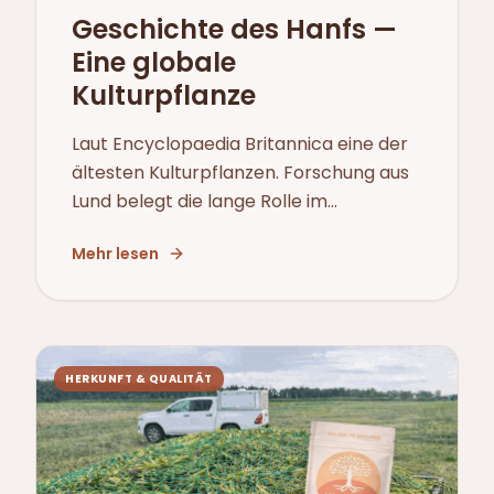
Geschichte des Hanfs —
Eine globale
Kulturpflanze
Laut Encyclopaedia Britannica eine der
ältesten Kulturpflanzen. Forschung aus
Lund belegt die lange Rolle im
europäischen Ackerbau. Das Oseberg-
Mehr lesen
Schiff bezeugt die nordische Präsenz.
HERKUNFT & QUALITÄT