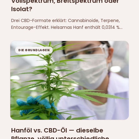
Vollspektrum, Breitspektrum oder
Isolat?
Drei CBD-Formate erklärt: Cannabinoide, Terpene,
Entourage-Effekt. Helsamas Hanf enthält 0,0314 %
Δ9-THC, weit unter dem EU-Grenzwert von 0,3 %.
DIE GRUNDLAGEN
Hanföl vs. CBD-Öl — dieselbe
Pflanze, völlig unterschiedliche