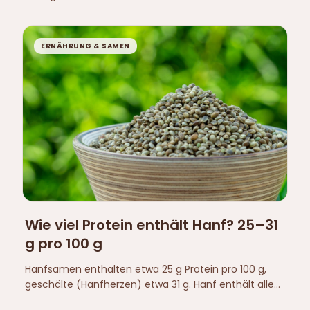
Ballaststoffe und Kalzium, Leinsamen am meisten
Omega-3 und Lignane. Die Zahlen pro 100 g
stammen vom USDA – ohne Gesundheitsaussagen.
ERNÄHRUNG & SAMEN
Wie viel Protein enthält Hanf? 25–31
g pro 100 g
Hanfsamen enthalten etwa 25 g Protein pro 100 g,
geschälte (Hanfherzen) etwa 31 g. Hanf enthält alle
neun essentiellen Aminosäuren.