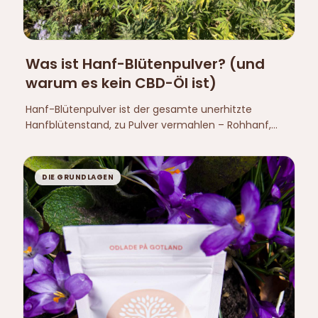
Was ist Hanf-Blütenpulver? (und
warum es kein CBD-Öl ist)
Hanf-Blütenpulver ist der gesamte unerhitzte
Hanfblütenstand, zu Pulver vermahlen – Rohhanf,
kein Extrakt und kein CBD-Öl. Von Natur aus CBDA-
reich, etwa halb Samen und halb Blüte, Gesamt-THC
unter 0,3 %.
DIE GRUNDLAGEN