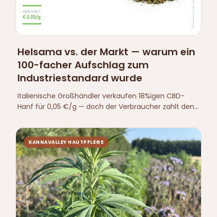
Helsama vs. der Markt — warum ein
100-facher Aufschlag zum
Industriestandard wurde
Italienische Großhändler verkaufen 18%igen CBD-
Hanf für 0,05 €/g — doch der Verbraucher zahlt den
gleichen Preis wie eh und je. Eine Analyse der
Überproduktion in Südeuropa, warum CBD-Öl
dominiert, obwohl 80 % der Pflanze extrahiert wurden,
KANNAVALLEY HAUTPFLEGE
und warum Helsama bei diesem Aufschlag-Spiel
nicht mitspielt.