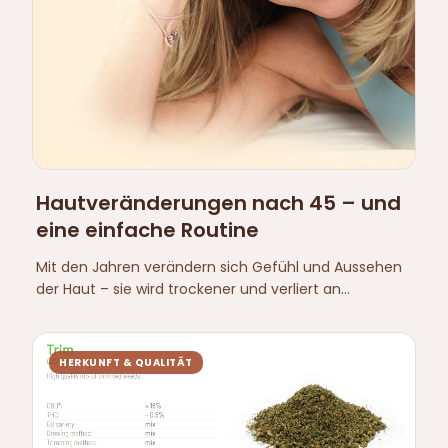
Hautveränderungen nach 45 – und
eine einfache Routine
Mit den Jahren verändern sich Gefühl und Aussehen
der Haut – sie wird trockener und verliert an
Elastizität, besonders an Hals und Dekolleté. Hier ist
eine einfache, pflegende Routine und welche
Inhaltsstoffe für reife Haut geeignet sind.
HERKUNFT & QUALITÄT