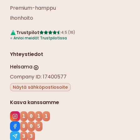
Premium-hamppu
Ihonhoito
Trustpilot
4.5
(
16
)
⭐
Arvioi meidät Trustpilotissa
Yhteystiedot
Helsama
R
Company ID: 17400577
Näytä sähköpostiosoite
Kasva kanssamme
1
0
1
1
8
0
5
3
3