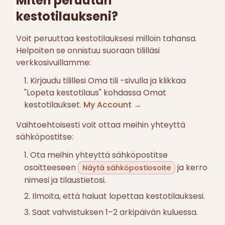
Miten peruutan
kestotilaukseni?
Voit peruuttaa kestotilauksesi milloin tahansa.
Helpoiten se onnistuu suoraan tililläsi
verkkosivuillamme:
Kirjaudu tilillesi Oma tili -sivulla ja klikkaa
"Lopeta kestotilaus" kohdassa Omat
kestotilaukset.
My Account →
Vaihtoehtoisesti voit ottaa meihin yhteyttä
sähköpostitse:
Ota meihin yhteyttä sähköpostitse
osoitteeseen
ja kerro
Näytä sähköpostiosoite
nimesi ja tilaustietosi.
Ilmoita, että haluat lopettaa kestotilauksesi.
Saat vahvistuksen 1–2 arkipäivän kuluessa.