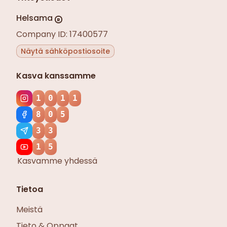
Helsama
R
Company ID: 17400577
Näytä sähköpostiosoite
Kasva kanssamme
1
0
1
1
8
0
5
3
3
1
5
Kasvamme yhdessä
Tietoa
Meistä
Tieto & Oppaat