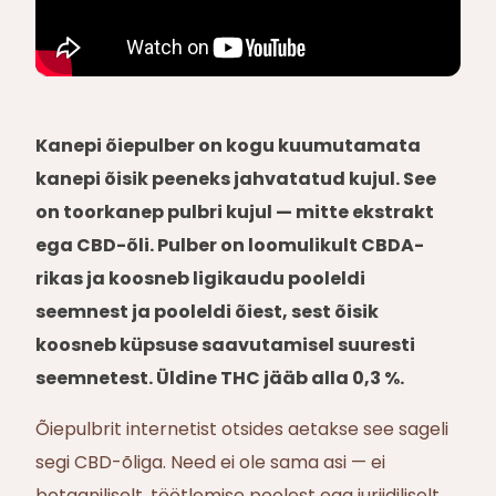
Kanepi õiepulber on kogu kuumutamata
kanepi õisik peeneks jahvatatud kujul. See
on toorkanep pulbri kujul — mitte ekstrakt
ega CBD-õli. Pulber on loomulikult CBDA-
rikas ja koosneb ligikaudu pooleldi
seemnest ja pooleldi õiest, sest õisik
koosneb küpsuse saavutamisel suuresti
seemnetest. Üldine THC jääb alla 0,3 %.
Õiepulbrit internetist otsides aetakse see sageli
segi CBD-õliga. Need ei ole sama asi — ei
botaaniliselt, töötlemise poolest ega juriidiliselt.