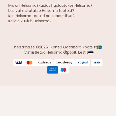
Mis on Helsama?
Kuidas hääldatakse Helsama?
Kus valmistatakse Helsama tooteid?
Kas Helsama tooted on seaduslikud?
Kellele kuulub Helsama?
helsama.se ©2026 · Kanep Gotlandilt, Rootsist
· Viimistletud Helsama
poolt, Eestis
R
Apple Pay
Google Pay
Pay
Pal
SEPA
AMERICAN
EXPRESS