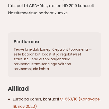
täisspektri CBD-õlist, mis on HD 2019 kohaselt
klassifitseeritud narkootikumiks.
Piiritlemine
Teave kirjeldab kanepi õiepulbrit toorainena —
selle botaanikat, koostist ja regulatiivset
staatust. Seda ei tohi tõlgendada
tervisenõustamisena ega väitena
tervisemõjude kohta.
Allikad
Euroopa Kohus, kohtuasi
C-663/18 (Kanavape,
19. nov 2020)