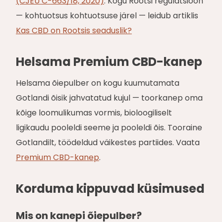
(CJEU C-663/18, 2020)
. Kogu Rootsi regulatsioon
— kohtuotsus kohtuotsuse järel — leidub artiklis
Kas CBD on Rootsis seaduslik?
Helsama Premium CBD-kanep
Helsama õiepulber on kogu kuumutamata
Gotlandi õisik jahvatatud kujul — toorkanep oma
kõige loomulikumas vormis, bioloogiliselt
ligikaudu pooleldi seeme ja pooleldi õis. Tooraine
Gotlandilt, töödeldud väikestes partiides. Vaata
Premium CBD-kanep
.
Korduma kippuvad küsimused
Mis on kanepi õiepulber?