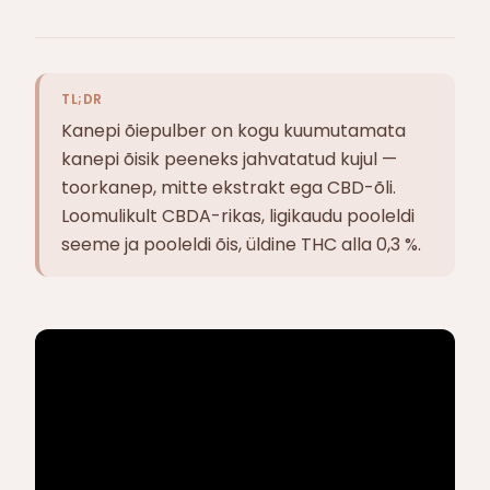
TL;DR
Kanepi õiepulber on kogu kuumutamata
kanepi õisik peeneks jahvatatud kujul —
toorkanep, mitte ekstrakt ega CBD-õli.
Loomulikult CBDA-rikas, ligikaudu pooleldi
seeme ja pooleldi õis, üldine THC alla 0,3 %.