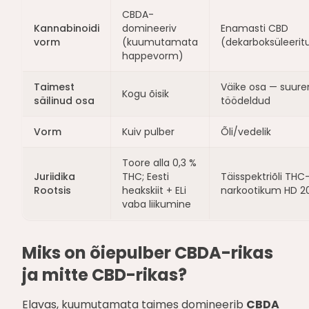
CBDA-
Kannabinoidi
domineeriv
Enamasti CBD
vorm
(kuumutamata
(dekarboksüleeri
happevorm)
Taimest
Väike osa — suure
Kogu õisik
säilinud osa
töödeldud
Vorm
Kuiv pulber
Õli/vedelik
Toore alla 0,3 %
Juriidika
THC; Eesti
Täisspektriõli THC
Rootsis
heakskiit + ELi
narkootikum HD 20
vaba liikumine
Miks on õiepulber CBDA-rikas
ja mitte CBD-rikas?
Elavas, kuumutamata taimes domineerib
CBDA