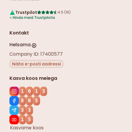
Trustpilot
4.5
(
16
)
⭐
Hinda meid Trustpilotis
Kontakt
Helsama
R
Company ID: 17400577
Näita e-posti aadressi
Kasva koos meiega
1
0
1
3
8
0
5
3
3
1
5
Kasvame koos