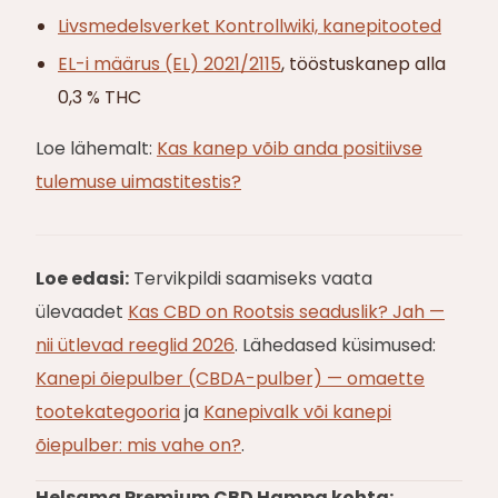
Livsmedelsverket Kontrollwiki, kanepitooted
EL-i määrus (EL) 2021/2115
, tööstuskanep alla
0,3 % THC
Loe lähemalt:
Kas kanep võib anda positiivse
tulemuse uimastitestis?
Loe edasi:
Tervikpildi saamiseks vaata
ülevaadet
Kas CBD on Rootsis seaduslik? Jah —
nii ütlevad reeglid 2026
. Lähedased küsimused:
Kanepi õiepulber (CBDA-pulber) — omaette
tootekategooria
ja
Kanepivalk või kanepi
õiepulber: mis vahe on?
.
Helsama Premium CBD Hampa kohta: