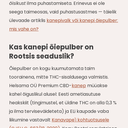
õisikust
ilma puhastamiseta. Erinevus ei ole
seega taimeosas, vaid puhastusastmes — täielik
ülevaade artiklis
kanepivalk või kanepi õiepulber:
mis vahe on?
Kas kanepi õiepulber on
Rootsis seaduslik?
Õiepulber on kogu kuumutamata taim
toorainena, mitte THC-sisaldusega valmistis.
Helsama OÜ Premium CBD-
kanep
müüakse
kahel õiguslikul alusel: Eesti ametiasutuse
heakskiit (tingimustel, et üldine THC on alla 0,3 %
ja ilma terviseväideteta) ja ELi kaupade vaba
liikumine vastavalt
Kanavape'i kohtuotsusele