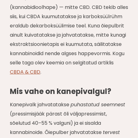
(kannabidioolhape) — mitte CBD. CBD tekib alles
siis, kui CBDA kuumutatakse ja karboksüülrühm
eraldub dekarboksüülimise teel. Kuna õiepulbrit
ainult kuivatatakse ja jahvatatakse, mitte kunagi
ekstraktsioonietapis ei kuumutata, säilitatakse
kannabinoidid nende algses happevormis. Kogu
selle taga olev keemia on selgitatud artiklis
CBDA & CBD
.
Mis vahe on kanepivalgul?
Kanepivalk jahvatatakse
puhastatud seemnest
(pressimisjääk pärast õli väljapressimist,
sõelutud 40–55 % valguni) ja ei sisalda
kannabinoide. Õiepulber jahvatatakse
tervest