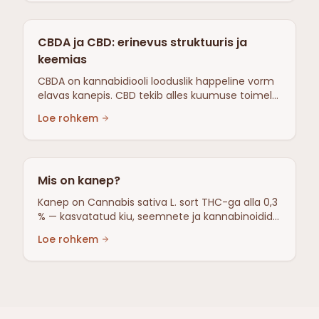
CBDA ja CBD: erinevus struktuuris ja
keemias
CBDA on kannabidiooli looduslik happeline vorm
elavas kanepis. CBD tekib alles kuumuse toimel
dekarboksüülimise kaudu. Erinevus COOH-
Loe rohkem
rühmas, polaarsuses, keemias.
Mis on kanep?
Kanep on Cannabis sativa L. sort THC-ga alla 0,3
% — kasvatatud kiu, seemnete ja kannabinoidide
jaoks, mitte joobe pärast.
Loe rohkem