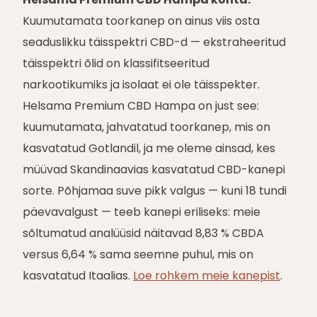
Kuumutamata toorkanep on ainus viis osta
seaduslikku täisspektri CBD-d — ekstraheeritud
täisspektri õlid on klassifitseeritud
narkootikumiks ja isolaat ei ole täisspekter.
Helsama Premium CBD Hampa on just see:
kuumutamata, jahvatatud toorkanep, mis on
kasvatatud Gotlandil, ja me oleme ainsad, kes
müüvad Skandinaavias kasvatatud CBD-kanepi
sorte. Põhjamaa suve pikk valgus — kuni 18 tundi
päevavalgust — teeb kanepi eriliseks: meie
sõltumatud analüüsid näitavad 8,83 % CBDA
versus 6,64 % sama seemne puhul, mis on
kasvatatud Itaalias.
Loe rohkem meie kanepist
.