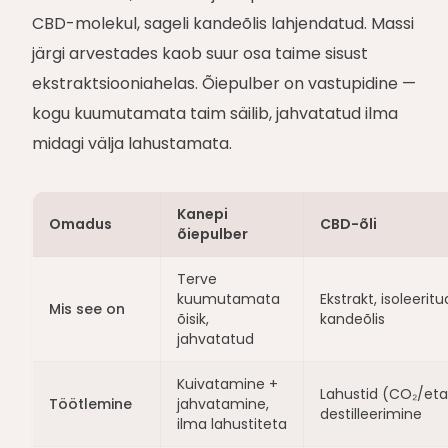
CBD-molekul, sageli kandeõlis lahjendatud. Massi
järgi arvestades kaob suur osa taime sisust
ekstraktsiooniahelas. Õiepulber on vastupidine —
kogu kuumutamata taim säilib, jahvatatud ilma
midagi välja lahustamata.
Kanepi
Omadus
CBD-õli
õiepulber
Terve
kuumutamata
Ekstrakt, isoleerit
Mis see on
õisik,
kandeõlis
jahvatatud
Kuivatamine +
Lahustid (CO₂/eta
Töötlemine
jahvatamine,
destilleerimine
ilma lahustiteta