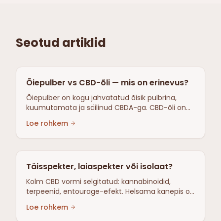
Seotud artiklid
Õiepulber vs CBD-õli — mis on erinevus?
Õiepulber on kogu jahvatatud õisik pulbrina,
kuumutamata ja säilinud CBDA-ga. CBD-õli on
kontsentreeritud ekstrakt. Helsama müüb
Loe rohkem
õiepulbrit, mitte CBD-õli.
Täisspekter, laiaspekter või isolaat?
Kolm CBD vormi selgitatud: kannabinoidid,
terpeenid, entourage-efekt. Helsama kanepis on
0,0314 % Δ9-THC-d, palju alla ELi 0,3 % piirmäära.
Loe rohkem