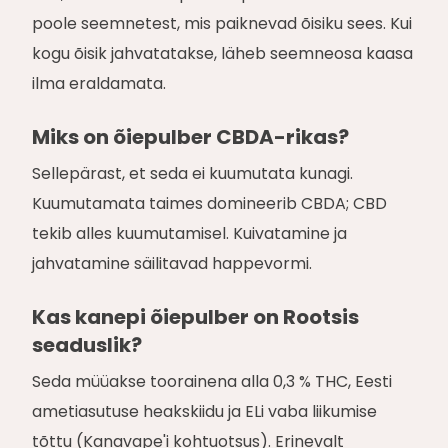
poole seemnetest, mis paiknevad õisiku sees. Kui
kogu õisik jahvatatakse, läheb seemneosa kaasa
ilma eraldamata.
Miks on õiepulber CBDA-rikas?
Sellepärast, et seda ei kuumutata kunagi.
Kuumutamata taimes domineerib CBDA; CBD
tekib alles kuumutamisel. Kuivatamine ja
jahvatamine säilitavad happevormi.
Kas kanepi õiepulber on Rootsis
seaduslik?
Seda müüakse toorainena alla 0,3 % THC, Eesti
ametiasutuse heakskiidu ja ELi vaba liikumise
tõttu (Kanavape'i kohtuotsus). Erinevalt