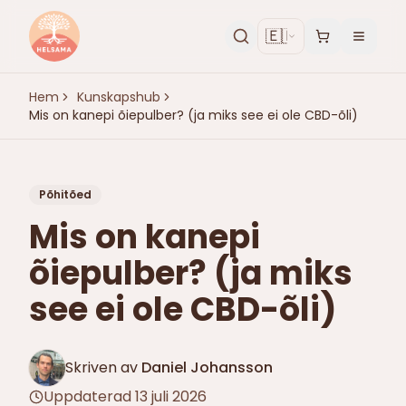
🇪🇪
Hem
Kunskapshub
Mis on kanepi õiepulber? (ja miks see ei ole CBD-õli)
Põhitõed
Mis on kanepi
õiepulber? (ja miks
see ei ole CBD-õli)
Skriven av
Daniel Johansson
Uppdaterad
13 juli 2026