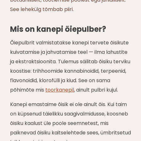
See lehekülg tõmbab piiri.
Mis on kanepi õiepulber?
Õiepulbrit valmistatakse kanepi tervete õisikute
kuivatamise ja jahvatamise teel — ilma lahustite
ja ekstraktsioonita. Tulemus säilitab õisiku terviku
koostise: trihhoomide kannabinoidid, terpeenid,
flavonoidid, klorofülli ja kiud. See on sama
põhimõte mis
toorkanepil
, ainult pulbri kujul.
Kanepi emastaime õisik ei ole ainult õis. Kui taim
on küpsenud täielikku saagivalmidusse, koosneb
õisiku kaalust üle poole seemnetest, mis
paiknevad õisiku kaitselehtede sees, ümbritsetud