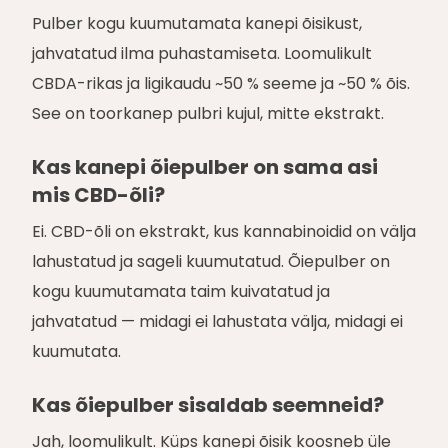
Pulber kogu kuumutamata kanepi õisikust,
jahvatatud ilma puhastamiseta. Loomulikult
CBDA-rikas ja ligikaudu ~50 % seeme ja ~50 % õis.
See on toorkanep pulbri kujul, mitte ekstrakt.
Kas kanepi õiepulber on sama asi
mis CBD-õli?
Ei. CBD-õli on ekstrakt, kus kannabinoidid on välja
lahustatud ja sageli kuumutatud. Õiepulber on
kogu kuumutamata taim kuivatatud ja
jahvatatud — midagi ei lahustata välja, midagi ei
kuumutata.
Kas õiepulber sisaldab seemneid?
Jah, loomulikult. Küps kanepi õisik koosneb üle