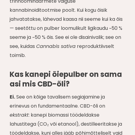
trihhoominäärmete vaiguse
kannabinoiditootmise poolt. Kui kogu õisik
jahvatatakse, lähevad kaasa nii seeme kui ka õis
— seetõttu on pulber loomulikult ligikaudu ~50 %
seeme ja ~50 % õis. See ei ole disainivalik; see on
see, kuidas
Cannabis sativa
reproduktiivselt
toimib.
Kas kanepi õiepulber on sama
asi mis CBD-õli?
Ei.
See on kõige tavalisem segiajamine ja
erinevus on fundamentaalne. CBD-õli on
ekstrakt
: kanepi biomassi töödeldakse
lahustitega (CO₂ või etanool), destilleeritakse ja
töödeldakse, kuni alles jääb põhimõtteliselt vaid