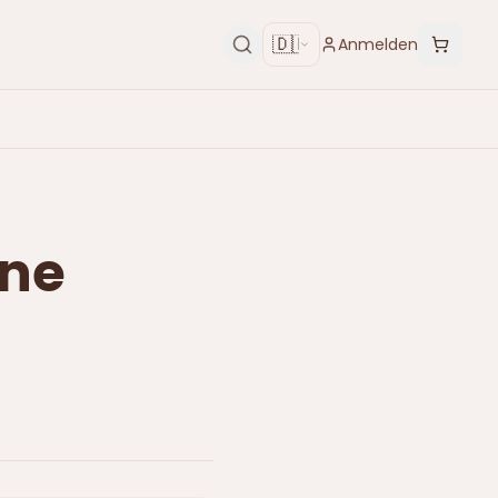
🇩🇪
Anmelden
ine