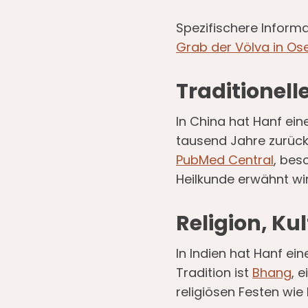
Spezifischere Informa
Grab der Völva in Os
Traditionel
In China hat Hanf ei
tausend Jahre zurück
PubMed Central
, bes
Heilkunde erwähnt wir
Religion, Ku
In Indien hat Hanf ein
Tradition ist
Bhang
, 
religiösen Festen wie