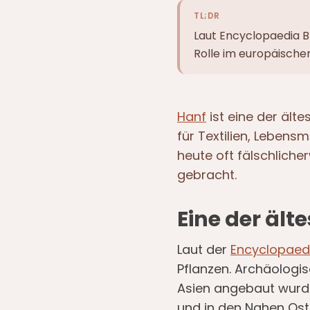
TL;DR
Laut Encyclopaedia Br
Rolle im europäische
Hanf
ist eine der ält
für Textilien, Lebens
heute oft fälschliche
gebracht.
Eine der ält
Laut der
Encyclopaedi
Pflanzen. Archäologi
Asien angebaut wurde
und in den Nahen Oste