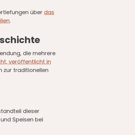
Vertiefungen über
das
lien
.
eschichte
wendung, die mehrere
t, veröffentlicht in
 zur traditionellen
standteil dieser
n und Speisen bei