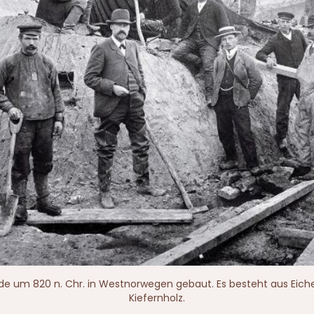
e um 820 n. Chr. in Westnorwegen gebaut. Es besteht aus Eich
Kiefernholz.